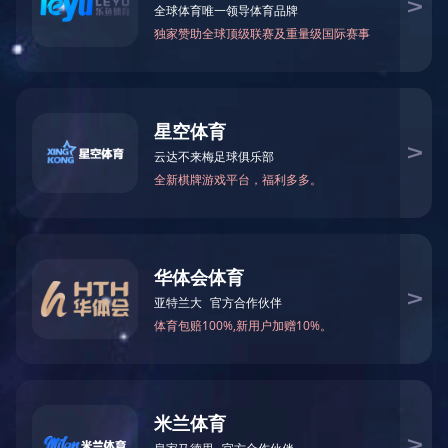
您所在的位置：
乐动网页版_乐动(中国)
>
乐动网页版
>
乐动网页版
乐动网页版_乐动(中国)
2025年10月30日，由乐动网页版_乐动(中国) 
朔、乐动网页版_乐动(中国) 总经理方哲源等相关责任代表