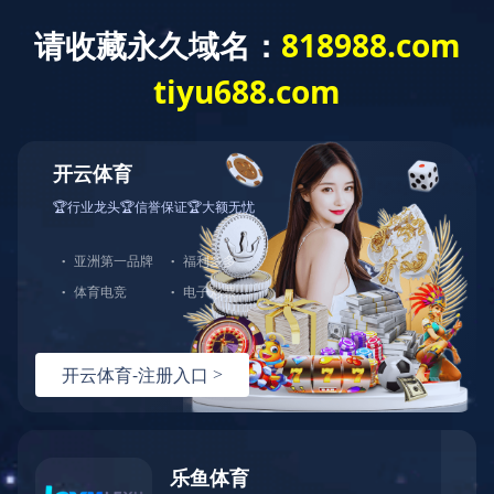
乐动网页版
欢迎访问乐动网页版_乐动(中国) 官方网站！网址：qnsyvqo.com
乐动网页版_乐动
公司概况
企业荣誉
(中国)