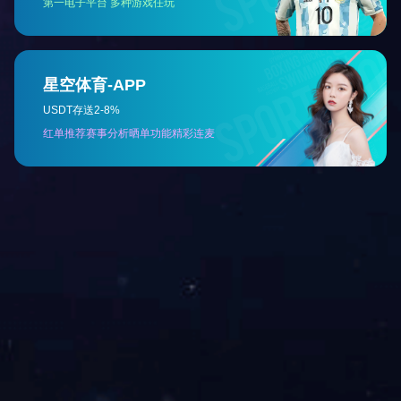
0
上一篇:
热烈祝贺黄山市建工集团承建项目荣获2025年度安徽省“黄山杯”奖
下一篇:
黄山市建工集团荣获2025年安徽省市政施工企业信用评价AAA等级