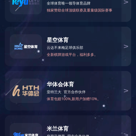
您所在的位置：
乐动网页版_乐动(中国)
>
工程业绩
>
经典工程
>
获奖工
0
上一篇:
年产80000吨项目