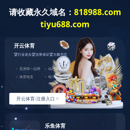
乐动网页版
欢迎访问乐动网页版_乐动(中国) 官方网站！网址：qnsyvqo.com
乐动网页版_乐动
公司概况
企业荣誉
(中国)